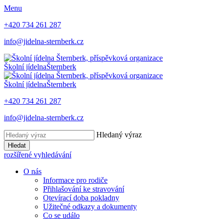
Menu
+420 734 261 287
info@jidelna-sternberk.cz
Školní jídelna
Šternberk
Školní jídelna
Šternberk
+420 734 261 287
info@jidelna-sternberk.cz
Hledaný výraz
Hledat
rozšířené vyhledávání
O nás
Informace pro rodiče
Přihlašování ke stravování
Otevírací doba pokladny
Užitečné odkazy a dokumenty
Co se událo