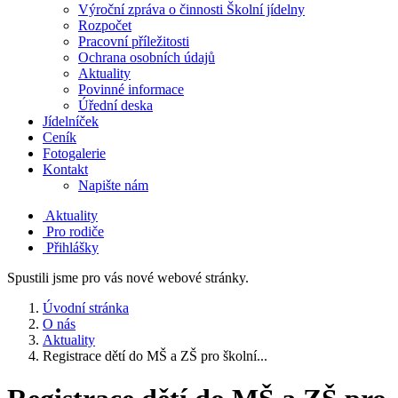
Výroční zpráva o činnosti Školní jídelny
Rozpočet
Pracovní příležitosti
Ochrana osobních údajů
Aktuality
Povinné informace
Úřední deska
Jídelníček
Ceník
Fotogalerie
Kontakt
Napište nám
Aktuality
Pro rodiče
Přihlášky
Spustili jsme pro vás nové webové stránky.
Úvodní stránka
O nás
Aktuality
Registrace dětí do MŠ a ZŠ pro školní...