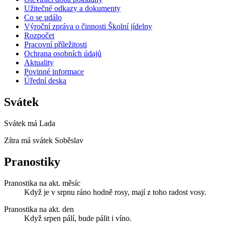
Užitečné odkazy a dokumenty
Co se událo
Výroční zpráva o činnosti Školní jídelny
Rozpočet
Pracovní příležitosti
Ochrana osobních údajů
Aktuality
Povinné informace
Úřední deska
Svátek
Svátek má
Lada
Zítra má svátek
Soběslav
Pranostiky
Pranostika na akt. měsíc
Když je v srpnu ráno hodně rosy, mají z toho radost vosy.
Pranostika na akt. den
Když srpen pálí, bude pálit i víno.