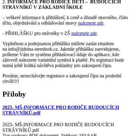
2.
INFORMACE PRO RODIČE DĚTÍ – BUDOUCÍCH
STRÁVNÍKŮ V ZÁKLADNÍ ŠKOLE
– veškeré informace k přihlášení, k ceně a úhradě stravného, číslo
účtu, objednávání a odhlašování stravy
naleznete zde
.
- PŘIHLÁŠKU pro strávníky v ZŠ
naleznete zde
.
Vyplněnou a podepsanou přihlášku můžete zaslat emailem
na info@jidelna-sternberk.cz. Jakmile přihlášku zaevidujeme,
pošleme Vám ze systému přihlašovací údaje do aplikace, kde
zároveň naleznete variabilní symbol k platbě. Po registraci bude
nutná ještě krátká návštěva pokladny pro zakoupení čipu.
Prosíme, nenechávejte registrace a zakoupení čipu na poslední
chvíli!!!!
Přílohy
2025- MŠ-INFORMACE PRO RODIČE BUDOUCÍCH
STRÁVNÍKŮ.pdf
2025- MŠ-INFORMACE PRO RODIČE BUDOUCÍCH
STRÁVNÍKŮ.pdf
Typ souboru: PDF dokument, Velikost: 183,6 kB