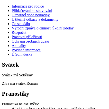
Informace pro rodiče
Přihlašování ke stravování
Otevírací doba pokladny
Užitečné odkazy a dokumenty
Co se událo
Výroční zpráva o činnosti Školní jídelny
Rozpočet
Pracovní příležitosti
Ochrana osobních údajů
Aktuality
Povinné informace
Úřední deska
Svátek
Svátek má
Soběslav
Zítra má svátek
Roman
Pranostiky
Pranostika na akt. měsíc
Ať si kdo chce, co chce říká - v srpnu ještě do rybníka.