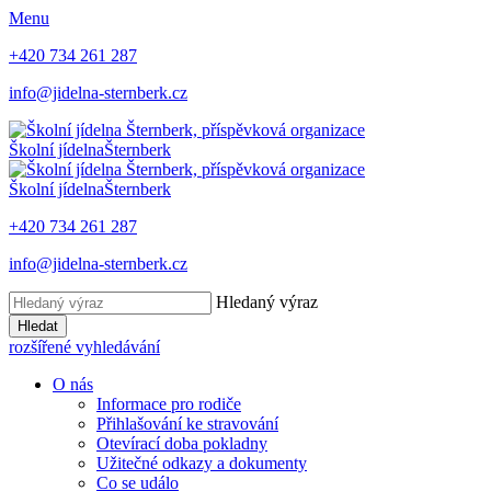
Menu
+420 734 261 287
info@jidelna-sternberk.cz
Školní jídelna
Šternberk
Školní jídelna
Šternberk
+420 734 261 287
info@jidelna-sternberk.cz
Hledaný výraz
Hledat
rozšířené vyhledávání
O nás
Informace pro rodiče
Přihlašování ke stravování
Otevírací doba pokladny
Užitečné odkazy a dokumenty
Co se událo