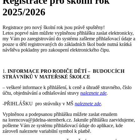
Registrace pro školní rok
2025/2026
Registrace pro nový školní rok jsou právě spuštěny!
Letos poprvé nám můžete vyplněnou přihlášku zaslat elektronicky,
my Vám po zaregistrování do systému zašleme přihlašovací údaje a
pouze u dětí registrovaných do základních škol bude nutná krátká
návštěva pokladny pro zakoupení elektronického čipu.
1.
INFORMACE PRO RODIČE DĚTÍ – BUDOUCÍCH
STRÁVNÍKŮ V MATEŘSKÉ ŠKOLCE
– veškeré informace k přihlášení, k ceně a úhradě stravného, číslo
účtu, objednávání a odhlašování stravy
naleznete zde
.
-PŘIHLÁŠKU pro strávníky v MŠ
naleznete zde
.
Vyplněnou a podepsanou přihlášku můžete zaslat emailem
na lorencova@jidelna-sternberk.cz. Jakmile přihlášku zaevidujeme,
pošleme Vám ze systému přihlašovací údaje do aplikace, kde
zároveň naleznete variabilní symbol k platbě.