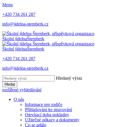
Menu
+420 734 261 287
info@jidelna-sternberk.cz
Školní jídelna
Šternberk
Školní jídelna
Šternberk
+420 734 261 287
info@jidelna-sternberk.cz
Hledaný výraz
Hledat
rozšířené vyhledávání
O nás
Informace pro rodiče
Přihlašování ke stravování
Otevírací doba pokladny
Užitečné odkazy a dokumenty
Co se událo