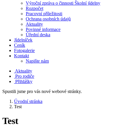
Výroční zpráva o činnosti Školní jídelny
Rozpočet
Pracovní příležitosti
Ochrana osobních údajů
Aktuality
Povinné informace
Úřední deska
Jídelníček
Ceník
Fotogalerie
Kontakt
Napište nám
Aktuality
Pro rodiče
Přihlášky
Spustili jsme pro vás nové webové stránky.
Úvodní stránka
Test
Test