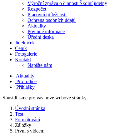
Výroční zpráva o činnosti Školní jídelny
Rozpočet
Pracovní příležitosti
Ochrana osobních údajů
Aktuality
Povinné informace
Úřední deska
Jídelníček
Ceník
Fotogalerie
Kontakt
Napište nám
Aktuality
Pro rodiče
Přihlášky
Spustili jsme pro vás nové webové stránky.
Úvodní stránka
Test
Formátování
Záložky
První s videem