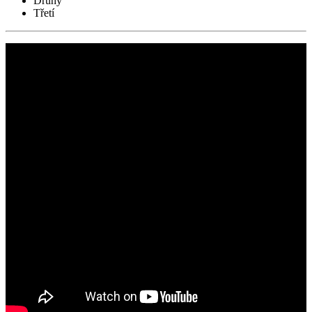
Druhý
Třetí