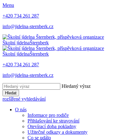
Menu
+420 734 261 287
info@jidelna-sternberk.cz
Školní jídelna
Šternberk
Školní jídelna
Šternberk
+420 734 261 287
info@jidelna-sternberk.cz
Hledaný výraz
Hledat
rozšířené vyhledávání
O nás
Informace pro rodiče
Přihlašování ke stravování
Otevírací doba pokladny
Užitečné odkazy a dokumenty
Co se událo